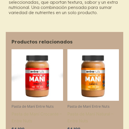
Nuts
seleccionadas, que aportan textura, sabor y un extra
cantidad
nutricional. Una combinación pensada para sumar
variedad de nutrientes en un solo producto.
Productos relacionados
Pasta de Maní Entre Nuts
Pasta de Maní Entre Nuts
Pasta de Maní Crocante –
Pasta de Maní Natural –
Entre Nuts
Entre Nuts
$
4.100
$
4.100