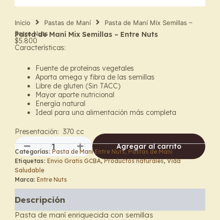
Inicio
Pastas de Maní
Pasta de Maní Mix Semillas –
Entre Nuts
Pasta de Maní Mix Semillas – Entre Nuts
$
5.800
Características:
Fuente de proteínas vegetales
Aporta omega y fibra de las semillas
Libre de gluten (Sin TACC)
Mayor aporte nutricional
Energía natural
Ideal para una alimentación más completa
Presentación: 370 cc
Agregar al carrito
Categorías:
Pasta de Maní Entre Nuts
,
Pastas de Maní
Pasta
Etiquetas:
Envio Gratis GCBA
,
Productos naturales
,
Vida
de
Saludable
Maní
Marca:
Entre Nuts
Mix
Semillas
Descripción
-
Entre
Pasta de maní enriquecida con semillas