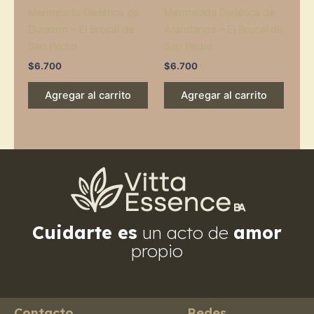
Mermelada Dietética de
Mermelada Dietética de
Durazno – El Brocal de
Arándanos – El Brocal de
San Pedro
San Pedro
$
6.700
$
6.700
Agregar al carrito
Agregar al carrito
Cuidarte es
un acto de
amor
propio
Contacto
Redes