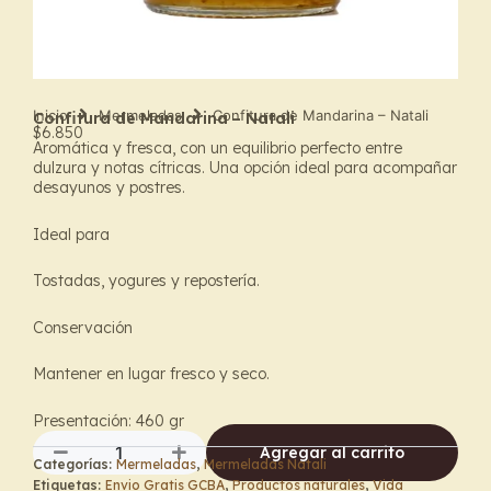
Inicio
Mermeladas
Confitura de Mandarina – Natali
Confitura de Mandarina – Natali
$
6.850
Aromática y fresca, con un equilibrio perfecto entre
dulzura y notas cítricas. Una opción ideal para acompañar
desayunos y postres.
Ideal para
Tostadas, yogures y repostería.
Conservación
Mantener en lugar fresco y seco.
Presentación: 460 gr
Agregar al carrito
Categorías:
Mermeladas
,
Mermeladas Natali
Confitura
Etiquetas:
Envio Gratis GCBA
,
Productos naturales
,
Vida
de