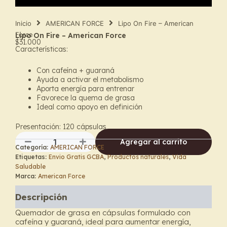
Inicio
AMERICAN FORCE
Lipo On Fire – American
Force
Lipo On Fire – American Force
$
31.000
Características:
Con cafeína + guaraná
Ayuda a activar el metabolismo
Aporta energía para entrenar
Favorece la quema de grasa
Ideal como apoyo en definición
Presentación: 120 cápsulas
Agregar al carrito
Categoría:
AMERICAN FORCE
Lipo
Etiquetas:
Envio Gratis GCBA
,
Productos naturales
,
Vida
On
Saludable
Fire
Marca:
American Force
–
American
Descripción
Force
cantidad
Quemador de grasa en cápsulas formulado con
cafeína y guaraná, ideal para aumentar energía,