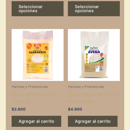
product
prod
Seleccionar
Seleccionar
page
page
opciones
opciones
Harinas y Premezclas
Harinas y Premezclas
Harina de Garbanzos –
Harina Integral de Avena –
Yin Yang
Responsable
$
2.800
$
4.900
Agregar al carrito
Agregar al carrito