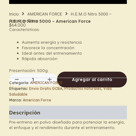
Inicio
AMERICAN FORCE
H.E.M.O Nitro 5000 –
American Force
H.E.M.O Nitro 5000 – American Force
$
64.000
Características:
Aumenta energía y resistencia
Favorece la concentración
Ideal antes del entrenamiento
Rápida absorción
Presentación: 500g
Agregar al carrito
Categoría:
AMERICAN FORCE
H.E.M.O
Etiquetas:
Envio Gratis GCBA
,
Productos naturales
,
Vida
Nitro
Saludable
5000
Marca:
American Force
–
American
Descripción
Force
cantidad
Pre-entreno en polvo diseñado para potenciar la energía,
el enfoque y el rendimiento durante el entrenamiento.