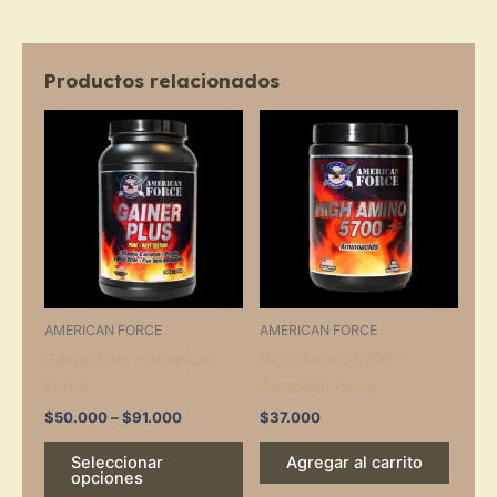
Productos relacionados
Price
This
range:
product
$50.000
through
has
$91.000
multiple
variants.
The
options
may
AMERICAN FORCE
AMERICAN FORCE
be
Gainer Plus – American
High Amino 5700 –
chosen
Force
American Force
on
the
$
50.000
–
$
91.000
$
37.000
product
Seleccionar
Agregar al carrito
page
opciones