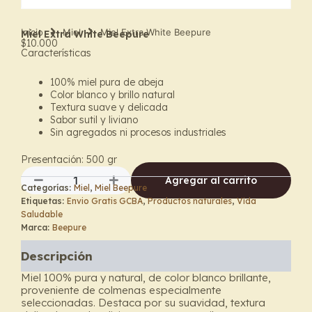
Inicio
Miel
Miel Extra White Beepure
Miel Extra White Beepure
$
10.000
Características
100% miel pura de abeja
Color blanco y brillo natural
Textura suave y delicada
Sabor sutil y liviano
Sin agregados ni procesos industriales
Presentación: 500 gr
Agregar al carrito
Categorías:
Miel
,
Miel Beepure
Miel
Etiquetas:
Envio Gratis GCBA
,
Productos naturales
,
Vida
Extra
Saludable
White
Marca:
Beepure
Beepure
cantidad
Descripción
Miel 100% pura y natural, de color blanco brillante,
proveniente de colmenas especialmente
seleccionadas. Destaca por su suavidad, textura