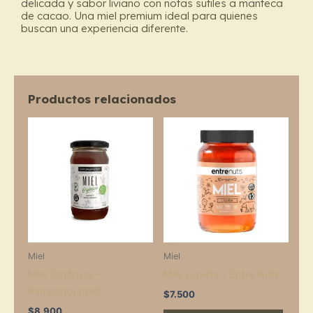
delicada y sabor liviano con notas sutiles a manteca
de cacao. Una miel premium ideal para quienes
buscan una experiencia diferente.
Productos relacionados
Miel
Miel
Miel Orgánica –
Miel Líquida – Entre Nuts
Pampagourmet
$
7.500
$
8.900