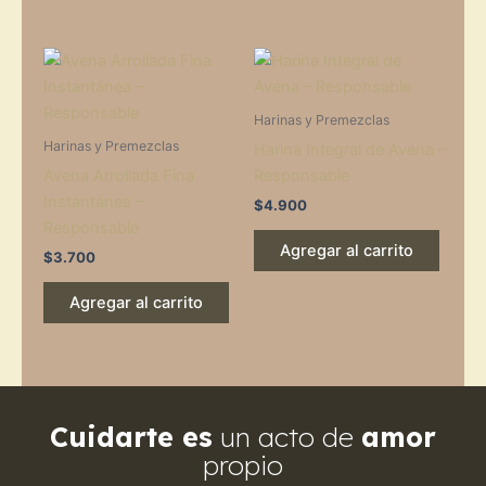
Harinas y Premezclas
Harinas y Premezclas
Harina Integral de Avena –
Avena Arrollada Fina
Responsable
Instantánea –
$
4.900
Responsable
Agregar al carrito
$
3.700
Agregar al carrito
Cuidarte es
un acto de
amor
propio