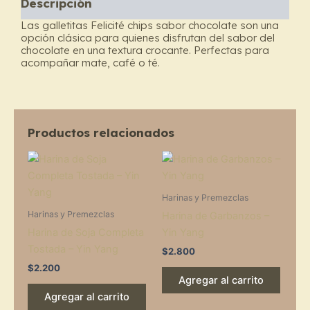
Descripción
cantidad
Las galletitas Felicité chips sabor chocolate son una
opción clásica para quienes disfrutan del sabor del
chocolate en una textura crocante. Perfectas para
acompañar mate, café o té.
Productos relacionados
Harinas y Premezclas
Harinas y Premezclas
Harina de Garbanzos –
Harina de Soja Completa
Yin Yang
Tostada – Yin Yang
$
2.800
$
2.200
Agregar al carrito
Agregar al carrito