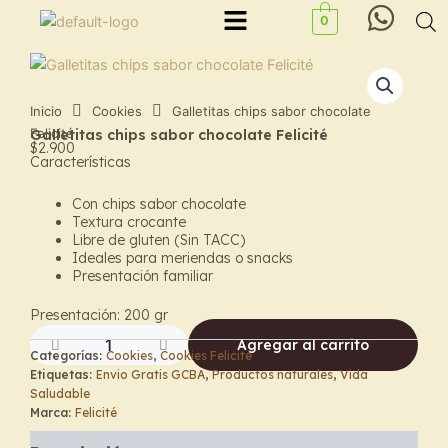
Menu
Ir
0
al
contenido
Inicio
Cookies
Galletitas chips sabor chocolate
Felicité
Galletitas chips sabor chocolate Felicité
$
2.900
Características
Con chips sabor chocolate
Textura crocante
Libre de gluten (Sin TACC)
Ideales para meriendas o snacks
Presentación familiar
Presentación: 200 gr
Agregar al carrito
Categorías:
Cookies
,
Cookies Felicité
Galletitas
Etiquetas:
Envio Gratis GCBA
,
Productos naturales
,
Vida
chips
Saludable
sabor
Marca:
Felicité
chocolate
Felicité