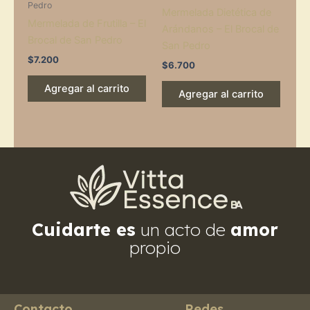
Pedro
Mermelada Dietética de
Mermelada de Frutilla – El
Arándanos – El Brocal de
Brocal de San Pedro
San Pedro
$
7.200
$
6.700
Agregar al carrito
Agregar al carrito
Cuidarte es
un acto de
amor
propio
Contacto
Redes