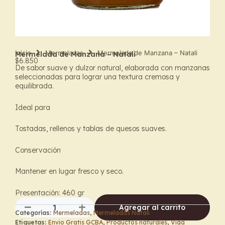
Inicio
Mermeladas
Mermelada de Manzana – Natali
Mermelada de Manzana – Natali
$
6.850
De sabor suave y dulzor natural, elaborada con manzanas
seleccionadas para lograr una textura cremosa y
equilibrada.
Ideal para
Tostadas, rellenos y tablas de quesos suaves.
Conservación
Mantener en lugar fresco y seco.
Presentación: 460 gr
Agregar al carrito
Categorías:
Mermeladas
,
Mermeladas Natali
Mermelada
Etiquetas:
Envio Gratis GCBA
,
Productos naturales
,
Vida
de