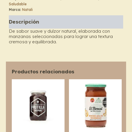
Saludable
Manzana
Marca:
Natali
-
Natali
Descripción
cantidad
De sabor suave y dulzor natural, elaborada con
manzanas seleccionadas para lograr una textura
cremosa y equilibrada.
Productos relacionados