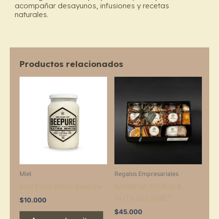
acompañar desayunos, infusiones y recetas
naturales.
Productos relacionados
Miel
Regalos Empresariales
Miel Extra White Beepure
BANDEJA CITRUS &
NUTS GOURMET
$
10.000
$
45.000