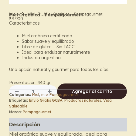
Inicio
Miel
Miel Orgánica – Pampagourmet
Miel Orgánica – Pampagourmet
$
8.900
Características
Miel orgánica certificada
Sabor suave y equilibrado
Libre de gluten – Sin TACC
Ideal para endulzar naturalmente
Industria argentina
Una opción natural y gourmet para todos los días.
Presentación: 440 gr
Agregar al carrito
Categorías:
Miel
,
miel Pampagourmet
Miel
Etiquetas:
Envio Gratis GCBA
,
Productos naturales
,
Vida
Orgánica
Saludable
–
Marca:
Pampagourmet
Pampagourmet
cantidad
Descripción
Miel orgánica suave y equilibrada, ideal para