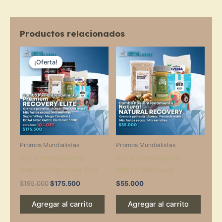
Productos relacionados
Original
Current
price
price
¡Oferta!
¡Oferta!
was:
is:
$195.000.
$175.500.
Promos Mundialistas
Promos Mundialistas
Pos Entrenamiento
Pos Entrenamiento
Premium Recovery Elite
Natural Recovery
$
195.000
$
175.500
$
55.000
Agregar al carrito
Agregar al carrito