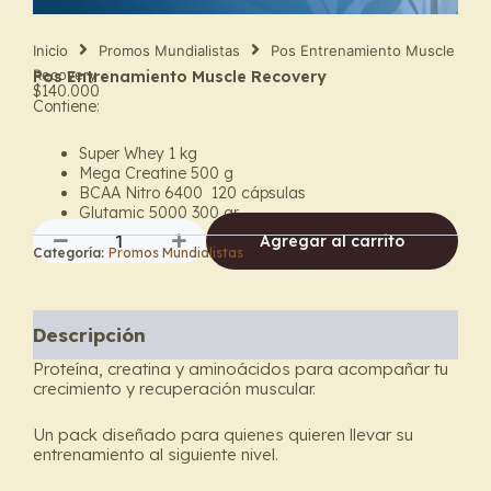
Inicio
Promos Mundialistas
Pos Entrenamiento Muscle
Recovery
Pos Entrenamiento Muscle Recovery
$
140.000
Contiene:
Super Whey 1 kg
Mega Creatine 500 g
BCAA Nitro 6400 120 cápsulas
Glutamic 5000 300 gr
Agregar al carrito
Categoría:
Promos Mundialistas
Pos
Entrenamiento
Muscle
Recovery
Descripción
cantidad
Proteína, creatina y aminoácidos para acompañar tu
crecimiento y recuperación muscular.
Un pack diseñado para quienes quieren llevar su
entrenamiento al siguiente nivel.