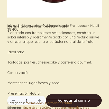
Inicio
Mermeladas
Mermelada de Frambuesa – Natali
Mermelada de Frambuesa – Natali
$
8.400
Elaborada con frambuesas seleccionadas, combina un
sabor intenso y ligeramente ácido con una textura suave
y artesanal que resalta el carácter natural de la fruta.
Ideal para
Tostadas, postres, cheesecake y pastelería gourmet.
Conservación
Mantener en lugar fresco y seco.
Presentación: 460 gr
Agregar al carrito
Categorías:
Mermeladas
,
Mermeladas Natali
Mermelada
Etiquetas:
Envio Gratis GCBA
,
Productos naturales
,
Vida
de