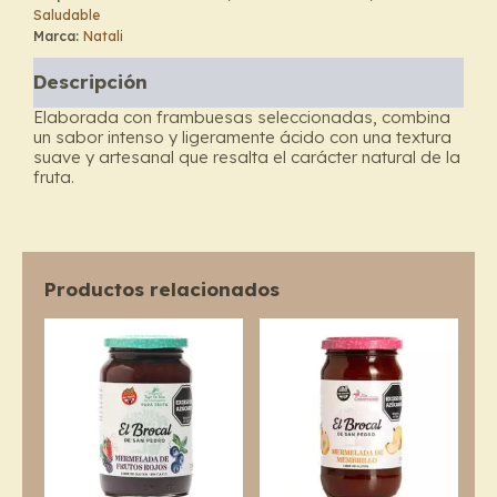
Saludable
Frambuesa
Marca:
Natali
-
Natali
Descripción
cantidad
Elaborada con frambuesas seleccionadas, combina
un sabor intenso y ligeramente ácido con una textura
suave y artesanal que resalta el carácter natural de la
fruta.
Productos relacionados