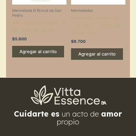
Mermelada El Brocal de San
Mermeladas
Pedro
Mermelada Dietética de
Mermelada de Naranja – El
Frutos Rojos – El Brocal
Brocal de San Pedro
de San Pedro
$
5.600
$
6.700
Agregar al carrito
Agregar al carrito
Cuidarte es
un acto de
amor
propio