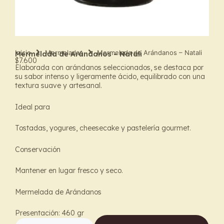
Inicio
Mermeladas
Mermelada de Arándanos – Natali
Mermelada de Arándanos – Natali
$
7.600
Elaborada con arándanos seleccionados, se destaca por
su sabor intenso y ligeramente ácido, equilibrado con una
textura suave y artesanal.
Ideal para
Tostadas, yogures, cheesecake y pastelería gourmet.
Conservación
Mantener en lugar fresco y seco.
Mermelada de Arándanos
Presentación: 460 gr