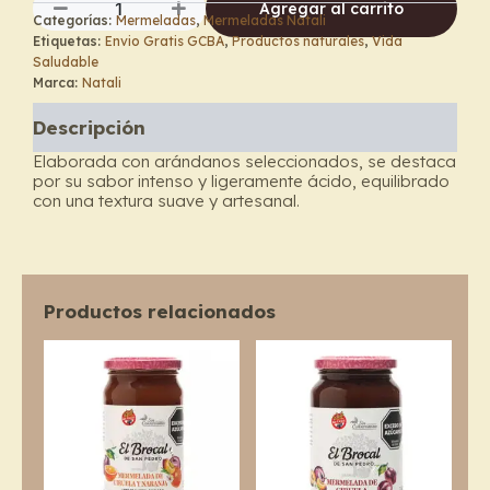
Agregar al carrito
Categorías:
Mermeladas
,
Mermeladas Natali
Mermelada
Etiquetas:
Envio Gratis GCBA
,
Productos naturales
,
Vida
de
Saludable
Arándanos
Marca:
Natali
-
Natali
Descripción
cantidad
Elaborada con arándanos seleccionados, se destaca
por su sabor intenso y ligeramente ácido, equilibrado
con una textura suave y artesanal.
Productos relacionados