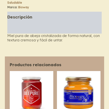
Saludable
Marca:
Bioway
Descripción
Información adicional
Miel pura de abeja cristalizada de forma natural, con
textura cremosa y fácil de untar.
Productos relacionados
Price
Price
This
This
range:
range:
product
prod
$9.100
$3.700
through
has
through
has
$12.100
$5.000
multiple
multi
variants.
varia
The
The
options
opti