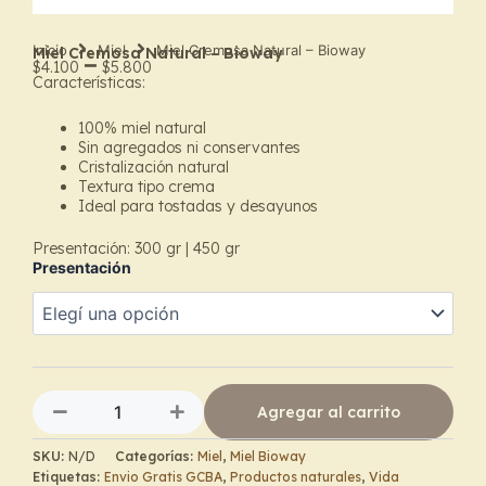
Inicio
Miel
Miel Cremosa Natural – Bioway
Miel Cremosa Natural – Bioway
–
$
4.100
$
5.800
Características:
Price
100% miel natural
range:
Sin agregados ni conservantes
Cristalización natural
$4.100
Textura tipo crema
Ideal para tostadas y desayunos
through
$5.800
Presentación: 300 gr
| 450 gr
Presentación
Miel
Cremosa
Natural
–
Bioway
cantidad
Agregar al carrito
SKU:
N/D
Categorías:
Miel
,
Miel Bioway
Etiquetas:
Envio Gratis GCBA
,
Productos naturales
,
Vida