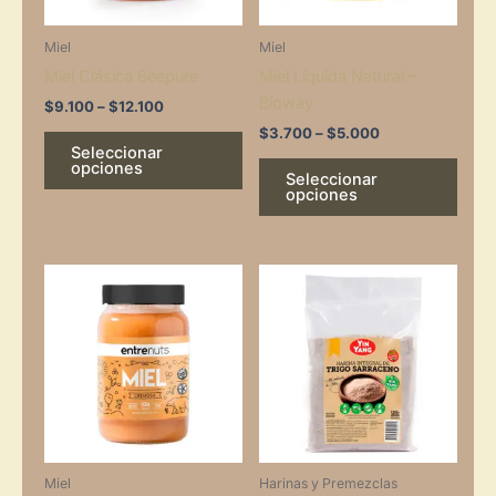
may
may
Miel
Miel
be
be
Miel Clásica Beepure
Miel Líquida Natural –
chosen
chos
Bioway
on
on
$
9.100
–
$
12.100
the
the
$
3.700
–
$
5.000
Seleccionar
product
prod
opciones
Seleccionar
page
page
opciones
Miel
Harinas y Premezclas