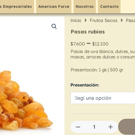
s Empresariales
American Force
Nosotros
Contacto
Inicio
Frutos Secos
Pasa
Pasas rubias
Price
–
$
7.600
$
12.100
Pasas de uva blanca, dulces, su
range:
masas, arroces dulces o consumi
$7.600
Presentación: 1 gk | 500 gr
throug
Pasas
Presentación:
$12.10
rubias
cantidad