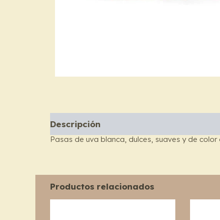
Descripción
Información adicional
Pasas de uva blanca, dulces, suaves y de color
Productos relacionados
Price
This
range:
product