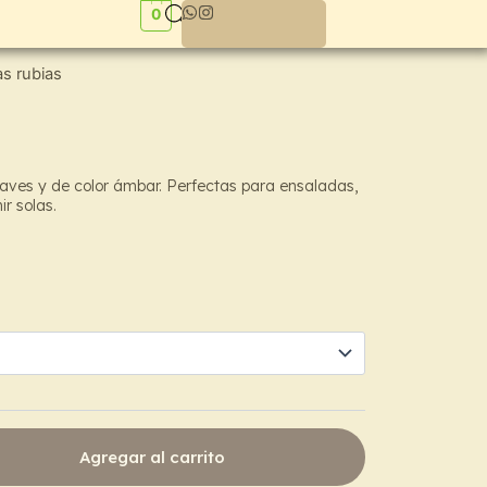
0
s rubias
aves y de color ámbar. Perfectas para ensaladas,
r solas.
h
0
Agregar al carrito