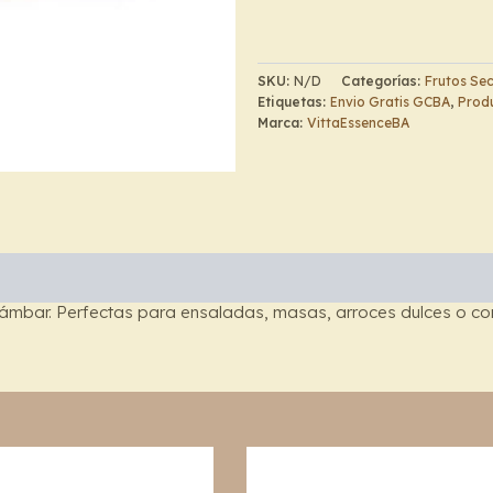
SKU:
N/D
Categorías:
Frutos Se
Etiquetas:
Envio Gratis GCBA
,
Produ
Marca:
VittaEssenceBA
 ámbar. Perfectas para ensaladas, masas, arroces dulces o con
Price
Price
This
range:
range:
product