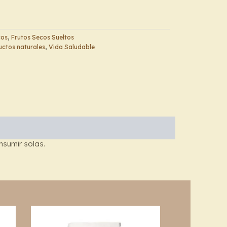
cos
,
Frutos Secos Sueltos
ctos naturales
,
Vida Saludable
sumir solas.
Price
This
This
range:
product
product