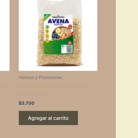
Harinas y Premezclas
ánea
Avena Arrollada Tradicional –
Responsable
$
3.700
Agregar al carrito