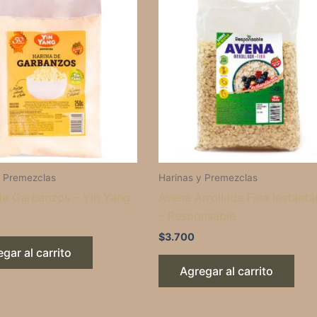
y Premezclas
Harinas y Premezclas
de Garbanzos – Yin Yang
Avena Arrollada Fina Instant
– Responsable
$
3.700
gar al carrito
Agregar al carrito