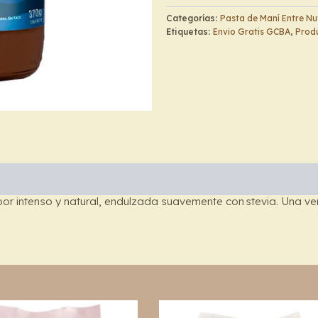
Cacao
Categorías:
Pasta de Maní Entre Nu
-
Etiquetas:
Envio Gratis GCBA
,
Produ
Entre
Nuts
cantidad
or intenso y natural, endulzada suavemente con
stevia
. Una ve