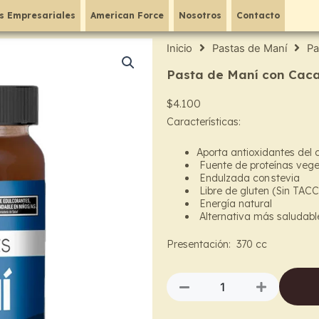
s Empresariales
American Force
Nosotros
Contacto
Inicio
Pastas de Maní
Pa
Pasta de Maní con Caca
$
4.100
Características:
Aporta antioxidantes del
Fuente de proteínas vege
Endulzada con stevia
Libre de gluten (Sin TACC
Energía natural
Alternativa más saludabl
Presentación: 370 cc
Pasta
de
Maní
con