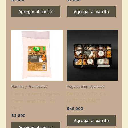
Agregar al carrito
Agregar al carrito
Harinas y Premezclas
Regalos Empresariales
Harina de Arroz Orgánica
BANDEJA CITRUS &
Grano Largo Fino – Yin
NUTS GOURMET
Yang
$
45.000
$
3.600
Agregar al carrito
Agregar al carrito