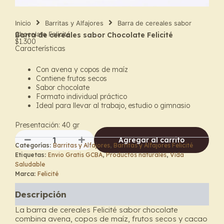
Inicio
Barritas y Alfajores
Barra de cereales sabor
Chocolate Felicité
Barra de cereales sabor Chocolate Felicité
$
1.300
Características
Con avena y copos de maíz
Contiene frutos secos
Sabor chocolate
Formato individual práctico
Ideal para llevar al trabajo, estudio o gimnasio
Presentación: 40 gr
Agregar al carrito
Categorías:
Barritas y Alfajores
,
Barritas y Alfajores Felicité
Barra
Etiquetas:
Envio Gratis GCBA
,
Productos naturales
,
Vida
de
Saludable
cereales
Marca:
Felicité
sabor
Chocolate
Descripción
Felicité
cantidad
La barra de cereales Felicité sabor chocolate
combina avena, copos de maíz, frutos secos y cacao