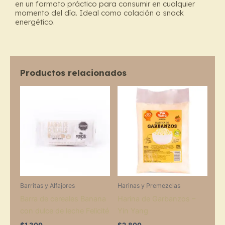
en un formato práctico para consumir en cualquier
momento del día. Ideal como colación o snack
energético.
Productos relacionados
Barritas y Alfajores
Harinas y Premezclas
Barra de cereales Banana
Harina de Garbanzos –
con dulce de leche Felicité
Yin Yang
$
1.300
$
2.800