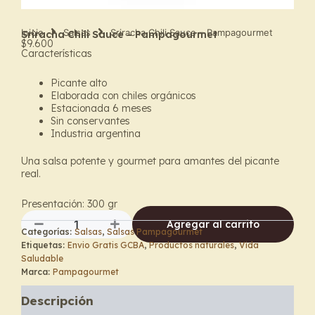
Inicio
Salsas
Sriracha Chili Sauce – Pampagourmet
Sriracha Chili Sauce – Pampagourmet
$
9.600
Características
Picante alto
Elaborada con chiles orgánicos
Estacionada 6 meses
Sin conservantes
Industria argentina
Una salsa potente y gourmet para amantes del picante
real.
Presentación: 300 gr
Agregar al carrito
Categorías:
Salsas
,
Salsas Pampagourmet
Sriracha
Etiquetas:
Envio Gratis GCBA
,
Productos naturales
,
Vida
Chili
Saludable
Sauce
Marca:
Pampagourmet
–
Pampagourmet
Descripción
cantidad