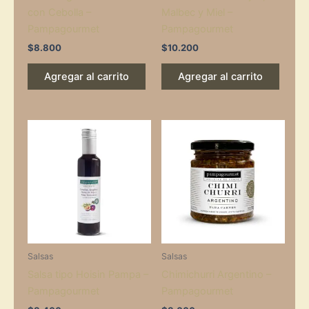
con Cebolla –
Malbec y Miel –
Pampagourmet
Pampagourmet
$
8.800
$
10.200
Agregar al carrito
Agregar al carrito
Salsas
Salsas
Salsa tipo Hoisin Pampa –
Chimichurri Argentino –
Pampagourmet
Pampagourmet