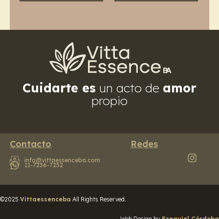
Cuidarte es
un acto de
amor
propio
Contacto
Redes
info@vittaessenceba.com
11-7236-7252
©2025
Vittaessenceba
All Rights Reserved.
Web Design by
Ezequiel Córdoba