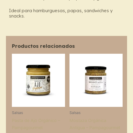
Ideal para hamburguesas, papas, sandwiches y
snacks.
Productos relacionados
Salsas
Salsas
Pasta de Ajo Orgánico –
Mostaza Orgánica
Pampagourmet
Antigua – Pampagourmet