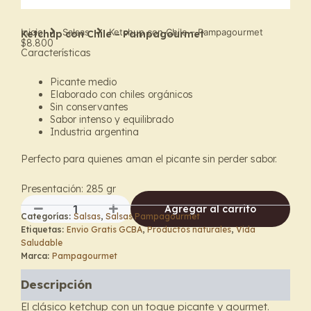
Inicio
Salsas
Ketchup con Chile – Pampagourmet
Ketchup con Chile – Pampagourmet
$
8.800
Características
Picante medio
Elaborado con chiles orgánicos
Sin conservantes
Sabor intenso y equilibrado
Industria argentina
Perfecto para quienes aman el picante sin perder sabor.
Presentación: 285 gr
Agregar al carrito
Categorías:
Salsas
,
Salsas Pampagourmet
Ketchup
Etiquetas:
Envio Gratis GCBA
,
Productos naturales
,
Vida
con
Saludable
Chile
Marca:
Pampagourmet
–
Pampagourmet
Descripción
cantidad
El clásico ketchup con un toque picante y gourmet.