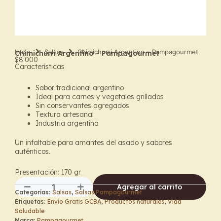
Inicio
Salsas
Chimichurri Argentino – Pampagourmet
Chimichurri Argentino – Pampagourmet
$
8.000
Características
Sabor tradicional argentino
Ideal para carnes y vegetales grillados
Sin conservantes agregados
Textura artesanal
Industria argentina
Un infaltable para amantes del asado y sabores
auténticos.
Presentación: 170 gr
Agregar al carrito
Categorías:
Salsas
,
Salsas Pampagourmet
Chimichurri
Etiquetas:
Envio Gratis GCBA
,
Productos naturales
,
Vida
Argentino
Saludable
–
Marca:
Pampagourmet