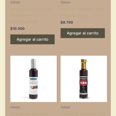
Salsas
Salsas
Pesto Clásico con Queso
Salsa de Mostaza y Miel –
Parmesano –
Pampagourmet
Pampagourmet
$
8.700
$
10.300
Agregar al carrito
Agregar al carrito
Salsas
Salsas
Chimichurri con Vino
Salsa BBQ American Style