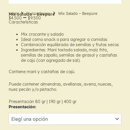
Inicio
Frutos Secos
Mix Salado – Beepure
Mix Salado – Beepure
–
$
4.500
$
9.500
Características
Price
Mix crocante y salado
range:
Ideal como snack o para agregar a comidas
Combinación equilibrada de semillas y frutos secos
$4.500
Ingredientes: Maní tostado salado, maíz frito,
semillas de zapallo, semillas de girasol y castañas
through
de cajú (con agregado de sal).
$9.500
Contiene maní y castañas de cajú.
Puede contener almendras, avellanas, avena, nueces,
nuez pecán y/o pistacho.
Presentación 80 gr | 190 gr | 400 gr
Presentación:
Mix
Salado
–