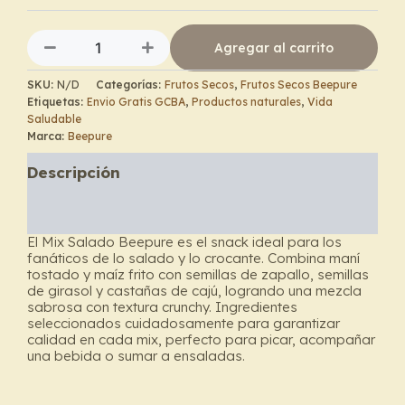
Beepure
cantidad
Agregar al carrito
SKU:
N/D
Categorías:
Frutos Secos
,
Frutos Secos Beepure
Etiquetas:
Envio Gratis GCBA
,
Productos naturales
,
Vida
Saludable
Marca:
Beepure
Descripción
Información adicional
El Mix Salado Beepure es el snack ideal para los
fanáticos de lo salado y lo crocante. Combina maní
tostado y maíz frito con semillas de zapallo, semillas
de girasol y castañas de cajú, logrando una mezcla
sabrosa con textura crunchy. Ingredientes
seleccionados cuidadosamente para garantizar
calidad en cada mix, perfecto para picar, acompañar
una bebida o sumar a ensaladas.