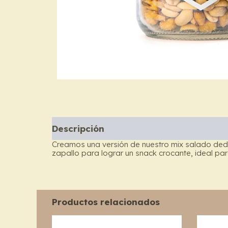
Descripción
Creamos una versión de nuestro mix salado dedic
zapallo para lograr un snack crocante, ideal p
Productos relacionados
Price
This