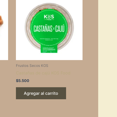
product
has
multiple
variants.
The
options
may
be
chosen
on
Frustos Secos KOS
the
Castañas de cajú KOS Food
product
$
5.500
page
Agregar al carrito