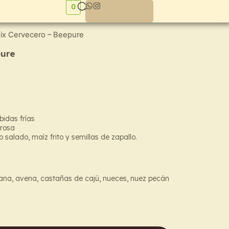
0
ix Cervecero – Beepure
pure
idas frías
brosa
 salado, maíz frito y semillas de zapallo.
ana, avena, castañas de cajú, nueces, nuez pecán