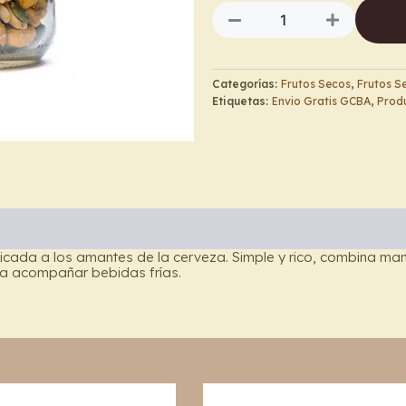
Remix
Cervecero
–
Beepure
cantidad
Categorías:
Frutos Secos
,
Frutos S
Etiquetas:
Envio Gratis GCBA
,
Produ
ada a los amantes de la cerveza. Simple y rico, combina maní 
ara acompañar bebidas frías.
Price
Price
This