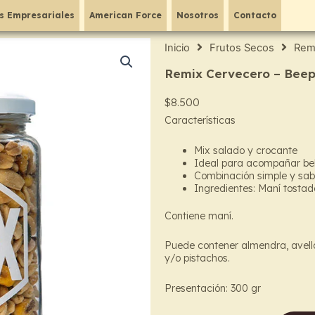
s Empresariales
American Force
Nosotros
Contacto
Inicio
Frutos Secos
Rem
Remix Cervecero – Bee
$
8.500
Características
Mix salado y crocante
Ideal para acompañar beb
Combinación simple y sa
Ingredientes: Maní tostado
Contiene maní.
Puede contener almendra, avell
y/o pistachos.
Presentación: 300 gr