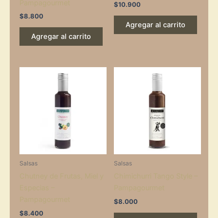
Pampagourmet
$
10.900
$
8.800
Agregar al carrito
Agregar al carrito
Salsas
Salsas
Chutney de Frutas, Miel y
Chimichurri Tango Style –
Especias –
Pampagourmet
Pampagourmet
$
8.000
$
8.400