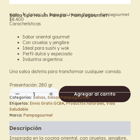
Inicio
Salsas
Salsa tipo Hoisin Pampa – Pampagourmet
Salsa tipo Hoisin Pampa – Pampagourmet
$
8.400
Características
Sabor oriental gourmet
Con ciruelas y jengibre
Ideal para sushi y wok
Perfil dulce y especiado
Industria argentina
Una salsa distinta para transformar cualquier comida.
Presentación: 280 gr
Agregar al carrito
Categorías:
Salsas
,
Salsas Pampagourmet
Salsa
Etiquetas:
Envio Gratis GCBA
,
Productos naturales
,
Vida
tipo
Saludable
Hoisin
Marca:
Pampagourmet
Pampa
–
Descripción
Pampagourmet
cantidad
Inspirada en la cocina oriental, con ciruelas, jengibre,