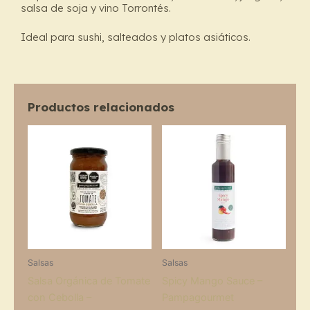
salsa de soja y vino Torrontés.
Ideal para sushi, salteados y platos asiáticos.
Productos relacionados
Salsas
Salsas
Salsa Orgánica de Tomate
Spicy Mango Sauce –
con Cebolla –
Pampagourmet