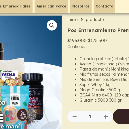
s Empresariales
American Force
Nosotros
Contacto
Inicio
producto
Pos Entrenamiento Prem
Original
Current
$
195.000
$
175.500
Contiene:
price
price
was:
is:
Granola proteica(felicite) 
$195.000.
$175.500.
Avena ( tradicional) (res
Pasta de maní (Maní king
Mix frutos secos (almendr
Mix de Semillas Buen Día
Super Whey 1 kg
Mega Creatine 500 g
BCAA Nitro 6400 120 cáp
Glutamic 5000 300 gr
Pos
Entrenamiento
Premium
Recovery