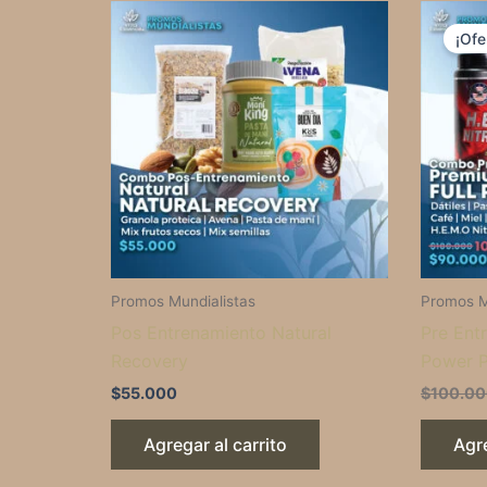
¡Ofe
Promos Mundialistas
Promos M
Pos Entrenamiento Natural
Pre Ent
Recovery
Power 
$
55.000
$
100.0
Agregar al carrito
Agre